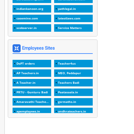
1
1988
indiankanoon.org
pathlegal.in
1
1989
casemine.com
latestlaws.com
1
20 Years
scobserver.in
Service Matters
1
2000
1
2005
Employees Sites
1
2023
DoPT orders
Teacher4us
1
2025-26
AP Teachers.in
MEO, Peddapur
1
30days
A Teacher.in
Teachers Badi
3
45 Years
PRTU - Gunturu Badi
Paatasaala.in
1
45 Years Age
Amaravathi Teacher.com
gsrmaths.in
1
5 Years Service
apemployees.in
andhrateachers.in
1
5%
ebadi.in
stuap.org
1
5132-5133 OF 1998