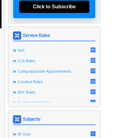
Click to Subscribe
Service Rules
99
AAS
261
CCA Rules
179
Compassionate Appointments
56
Conduct Rules
65
DPC Rules
67
Fundamental Rules
164
Leave Rules
Subjects
20
Ministerial Service Rules
3
1
Right To Information Act
01 Year