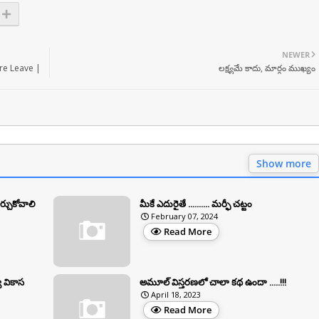
NEWER
re Leave |
లక్ష్యమే కాదు, మార్గం ముఖ్యం
Show more
ర్చుకోవాలి
మీకే ఎదురైతే .......... మర్ఫీ చట్టం
February 07, 2024
Read More
వ వికాస
అమూల్ విస్తరణలో చాలా కథ ఉందా .....!!!
April 18, 2023
Read More