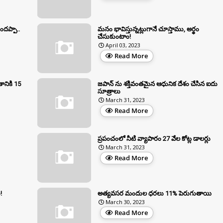
ుందప్పా..
మనం భావిస్తున్నట్లుగానే చూస్తాము, అర్థం
చేసుకుంటాం!
April 03, 2023
Read More
ానికి 15
జపాన్ ను శక్తివంతమైన ఆధునిక దేశం చేసిన ఐదు
సూత్రాలు
March 31, 2023
Read More
ప్రపంచంలో నీటి వ్యాపారం 27 వేల కోట్ల డాలర్లు
March 31, 2023
Read More
!
అత్యవసర మందుల ధరలు 11% పెరుగుతాయి
March 30, 2023
Read More