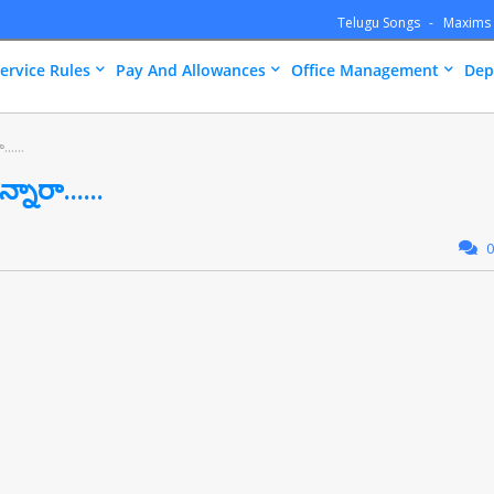
Telugu Songs
Maxims
ervice Rules
Pay And Allowances
Office Management
Dep
.....
నారా......
0