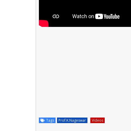
Tags
Prof.K.Nageswar
Videos