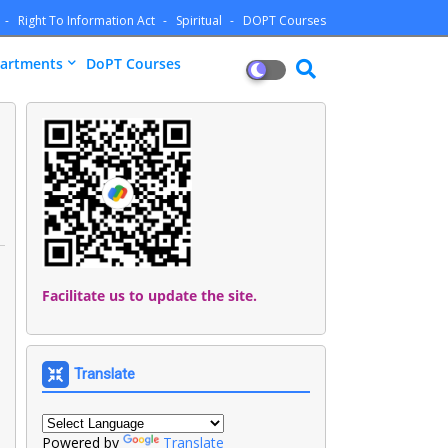
Right To Information Act
Spiritual
DOPT Courses
artments
DoPT Courses
Facilitate us to update the site.
Translate
Powered by
Translate