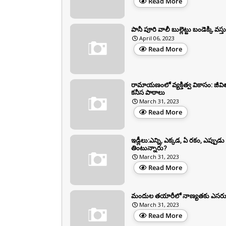
Read More
పానీ పూరి వాలీ బుల్లెట్టు బండెక్కి వస్త
April 06, 2023
Read More
రామాయణంలో వ్యక్తిత్వ వికాసం: జీవిత
కనీస పాఠాలు
March 31, 2023
Read More
ఇడ్లీలు:ఎన్ని, ఎక్కడ, ఏ రకం, ఎప్పుడు
తింటున్నారు?
March 31, 2023
Read More
మందుల తయారీలో నాణ్యతకు ఎసరు
March 31, 2023
Read More