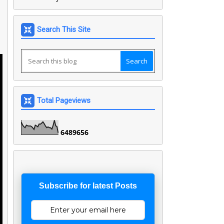
Search This Site
Total Pageviews
6
4
8
9
6
5
6
Subscribe for latest Posts