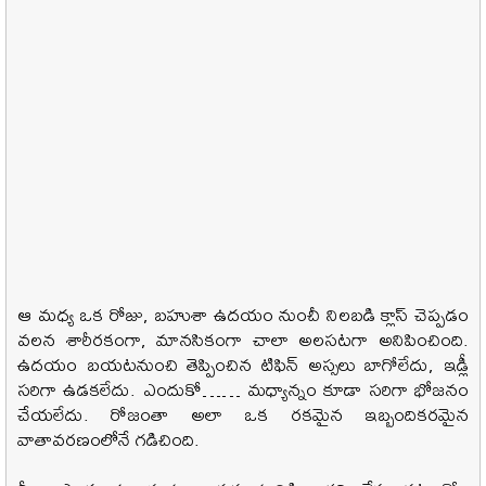
ఆ మధ్య ఒక రోజు, బహుశా ఉదయం నుంచీ నిలబడి క్లాస్ చెప్పడం
వలన శారీరకంగా, మానసికంగా చాలా అలసటగా అనిపించింది.
ఉదయం బయటనుంచి తెప్పించిన టిఫిన్ అస్సలు బాగోలేదు, ఇడ్లీ
సరిగా ఉడకలేదు. ఎందుకో…… మధ్యాన్నం కూడా సరిగా భోజనం
చేయలేదు. రోజంతా అలా ఒక రకమైన ఇబ్బందికరమైన
వాతావరణంలోనే గడిచింది.