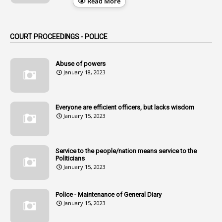
Read More
2
Alternation
1
Am
COURT PROCEEDINGS - POLICE
2
Amendemnts
14
Amendment
Abuse of powers
January 18, 2023
107
Amendments
1
Amenmends
Everyone are efficient officers, but lacks wisdom
1
Amul
January 15, 2023
1
Andhra
1
Andhra Pradesh
Service to the people/nation means service to the
Politicians
1
Andhra Pradesh Co-Operative Societies Rules
January 15, 2023
1
Anganwadi
Police - Maintenance of General Diary
1
Anganwadi Workers & Helpers
January 15, 2023
1
Angry Moment Of Hon'ble Court