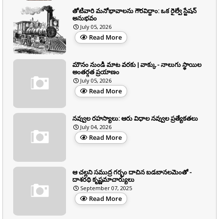
తోటివారి మనోభావాలను గౌరవిద్దాం: ఒక రైల్వే స్టేషన్
అనుభవం
July 05, 2026
Read More
మౌనం నుండి మాట వరకు | వాక్కు - నాలుగు స్థాయిల
అంతర్గత ప్రయాణం
July 05, 2026
Read More
నవ్వుల రహస్యాలు: ఆరు విధాల నవ్వుల ప్రత్యేకతలు
July 04, 2026
Read More
ఆ చల్లని సముద్ర గర్భం దాచిన బడబానలమెంతో -
దాశరథి కృష్ణమాచార్యులు
September 07, 2025
Read More