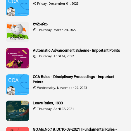
Friday, December 01, 2023
1
Assistance
1
Assistant
సామెతలు
1
Assistant Directors
Thursday, March 24, 2022
1
Assistant Engineer
2
Associations
Automatic Advancement Scheme - Important Points
Thursday, April 14, 2022
1
Atomic Habits
3
Attachment
CCA Rules - Disciplinary Proceedings - Important
3
Attendance
Points
1
Attendar
Wednesday, November 29, 2023
4
Attenders
Leave Rules, 1933
3
Audit
Thursday, April 22, 2021
1
Audit Department
1
Authorisation
GO.Ms.No:18, Dt:10-03-2021 | Fundamental Rules -