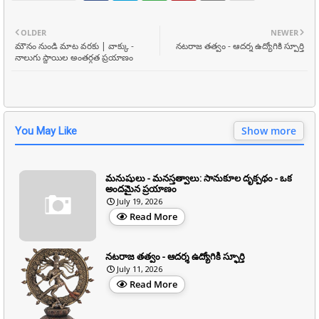
OLDER
NEWER
మౌనం నుండి మాట వరకు | వాక్కు -
నటరాజ తత్వం - ఆదర్శ ఉద్యోగికి స్ఫూర్తి
నాలుగు స్థాయిల అంతర్గత ప్రయాణం
Show more
You May Like
మనుషులు - మనస్తత్వాలు: సానుకూల దృక్పథం - ఒక
అందమైన ప్రయాణం
July 19, 2026
Read More
నటరాజ తత్వం - ఆదర్శ ఉద్యోగికి స్ఫూర్తి
July 11, 2026
Read More