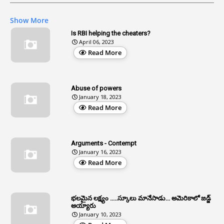
1
AG Audit
Show More
2
Age
Is RBI helping the cheaters?
April 06, 2023
1
Age Concession
Read More
12
Age Limit
13
Age Relaxation
Abuse of powers
January 18, 2023
4
Aided Institutions
Read More
3
All India Services
4
Allegations
Arguments - Contempt
1
Allotment
January 16, 2023
Read More
1
Allotment Of Sites
5
Allowances
భలమైన లక్ష్యం .....స్కూలు మానేసాడు... అమెరికాలో జడ్జ్
1
Allwyn
అయ్యారు
January 10, 2023
3
Alteration