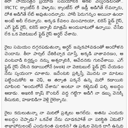
తీరా సాయంత్రం ప్రయాణ సమయానికి ఆకలి వేస్తుండటంతో..
IRCTC క్యాంటీన్ కి వెళ్ళాను; క్యాంటీన్ లో ఇడ్లీ అడిగితే లేవన్నారు,
దోశ అడిగితే లేట్ అవుతుందన్నారు. పోనీ పెరుగన్నం అయినా ఉందా
అంటే అదీ లేదన్నారు. అక్కడ కేవలం మంచూరియా, చికెన్ ఫ్రైడ్ రైస్,
ఎగ్ ఫ్రైడ్ రైస్, చికెన్ బిర్యానీ మాత్రమే అందుబాటులో ఉన్నాయి. చేసేది
లేక ఒక వెజిటబుల్ ఫ్రైడ్ రైస్ ఆర్డర్ చేశాను.
రైలు సమయం దగ్గరపడుతున్నా ఆర్డర్ ఇవ్వకపోవడంతో ఆందోళన
చెందాను. తీరా పార్సిల్ చేతికిచ్చాక చూస్తే, అక్కడి వాతావరణం, ఆ
వంటవాడి నిర్లక్ష్యం నన్ను ఆశ్చర్యానికి, ఆవేదనకు గురిచేశాయి. ఎగ్
ఫ్రైడ్ రైస్ చేసిన కడాయిలోనే (wok) నా వెజిటబుల్ ఫ్రైడ్ రైస్ చేయడం
నేను స్వయంగా చూశాను. ఇదేంటని ప్రశ్నిస్తే, మొదట నా మాటలు
పట్టించుకోని ఆ చెఫ్, ఆ తర్వాత పక్కనే ఉన్న మరో కడాయిని
చూపించి "అందులోనే చేశాను" అంటూ నా కళ్ళెదుటే పచ్చి అబద్ధం
ఆడాడు. ఆఖరికి క్యాష్ కౌంటర్ వద్ద గట్టిగా అడిగి నా డబ్బు వెనక్కి
తీసుకుని, హడావిడిగా వెళ్లి రైలెక్కాను.
రైలు కదులుతున్నా నా మదిలో ప్రశ్నలు ఆగలేదు. అతను ఎందుకు
అబద్ధం చెప్పాడు? ఒకవేళ నేను చూడకపోతే నా పరిస్థితి ఏమిటి?
శాఖాహారులంటే ఎందుకంత చులకన? ఈ ప్రశ్నల వెనుక దాగి ఉన్నది