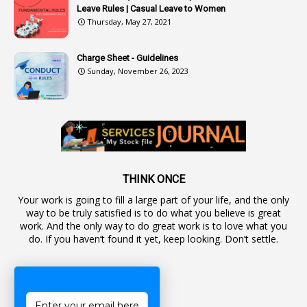
Leave Rules | Casual Leave to Women
1
Authority
Thursday, May 27, 2021
2
Authorization
Charge Sheet - Guidelines
9
Automatic Advancement Scheme
Sunday, November 26, 2023
1
Automaticadvancementscheme
1
Autonomous Bodies
1
Average Pay
1
Awareness
19
Backlog Vacancies
THINK ONCE
Your work is going to fill a large part of your life, and the only
1
Backwages
way to be truly satisfied is to do what you believe is great
16
Backward Classes
work. And the only way to do great work is to love what you
do. If you haven’t found it yet, keep looking. Don’t settle.
1
Bad Climate Allowance
1
Bad Record
2
Bail