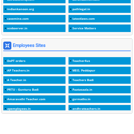
2
1982
indiankanoon.org
pathlegal.in
1
1988
casemine.com
latestlaws.com
1
1989
scobserver.in
Service Matters
1
20 Years
1
2000
Employees Sites
1
2005
DoPT orders
Teacher4us
1
2023
AP Teachers.in
MEO, Peddapur
1
2025-26
A Teacher.in
Teachers Badi
1
30days
PRTU - Gunturu Badi
Paatasaala.in
3
45 Years
Amaravathi Teacher.com
gsrmaths.in
1
45 Years Age
apemployees.in
andhrateachers.in
1
5 Years Service
ebadi.in
stuap.org
1
5%
1
5132-5133 OF 1998