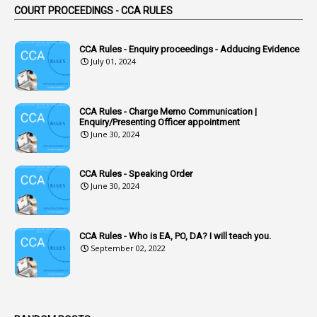
COURT PROCEEDINGS - CCA RULES
1
Accidental Deaths
1
Accounts Code
CCA Rules - Enquiry proceedings - Adducing Evidence
July 01, 2024
3
Accounts Tests
1
Accumulation
CCA Rules - Charge Memo Communication |
3
Accused Officer
Enquiry/Presenting Officer appointment
June 30, 2024
2
Accused Officers
1
Acknowledgement
CCA Rules - Speaking Order
3
Acquiring
June 30, 2024
4
Acquittal
1
Acquittal Cases
CCA Rules - Who is EA, PO, DA? I will teach you.
September 02, 2022
7
ACRs
1
Act
Active Learning- Improving Performance By Bryn Llewellyn & Andy Daly-Smith