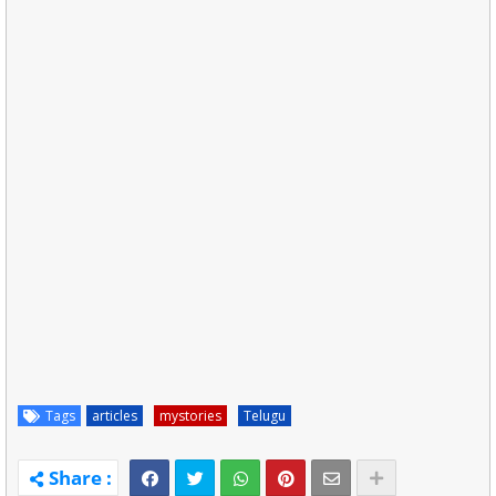
Tags
articles
mystories
Telugu