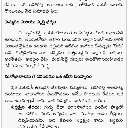
కేవలం ఒక ఆహారపు అలవాటు కాదు, తోటివారి మనోభావాలను
గౌరవించని నేటి సమాజపు తీరు.
నమ్మకం మరియు వృత్తి ధర్మం
ఏ వ్యాపారమైనా వినియోగదారుల నమ్మకం మీద ఆధారపడి
ఉంటుంది. అందులోనూ ఆహార సంబంధిత వ్యాపారంలో ఉన్నవారికి
మరింత నైతికత ఉండాలి. కస్టమర్ అడిగిన ఆహారం లేనప్పుడు "లేదు"
అని నిర్మొహమాటంగా చెప్పడం ఉత్తమమైన వ్యాపార లక్షణం.
అంతేతప్ప
,
అబద్ధం చెప్పి
,
మభ్యపెట్టి డబ్బులు తీసుకోవాలనుకోవడం
కనీస మానవత్వానికే మచ్చ.
మనోభావాలను గౌరవించడం ఒక కనీస సంస్కారం
ప్రతి మనిషికీ తమదైన జీవనశైలి
,
నమ్మకాలు
,
ఆహారపు అలవాట్లు
ఉంటాయి. శాఖాహారం తీసుకోవడం అనేది కొందరికి కేవలం ఒక
అలవాటు మాత్రమే కాదు
,
వారి నమ్మకం
,
వారి సంప్రదాయం.
నిర్లక్ష్యం తగదు:
గుడ్డు లేదా మాంసాహారం వండిన పాత్రలో
శాఖాహారం వండి ఇవ్వడం వారి మనోభావాలను తీవ్రంగా
దెబ్బతీయడమే. ఇది కేవలం నిర్లక్ష్యం కాదు
,
కస్టమర్
నమ్మకానికి చేసే ద్రోహం.