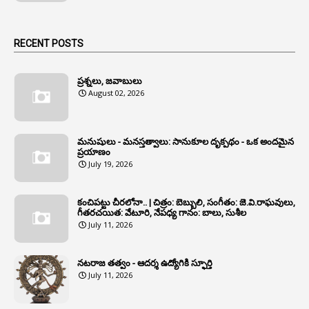
1
Animal Husbandry Department
1
Animals
RECENT POSTS
1
Annamayya
1
Annual Account Slips
ప్రశ్నలు, జవాబులు
August 02, 2026
1
Annual Grade
1
Annual Grade Increments
మనుషులు - మనస్తత్వాలు: సానుకూల దృక్పథం - ఒక అందమైన
6
Annual Property Returns
ప్రయాణం
July 19, 2026
1
Annual Verification
1
Annulled
కంచిపట్టు చీరలోనా.. | చిత్రం: బెబ్బులి, సంగీతం: జె.వి.రాఘవులు,
గీతరచయిత: వేటూరి, నేపధ్య గానం: బాలు, సుశీల
1
Anomalies
July 11, 2026
1
Anomaly
నటరాజ తత్వం - ఆదర్శ ఉద్యోగికి స్ఫూర్తి
1
Anonymous
July 11, 2026
2
Antecedents