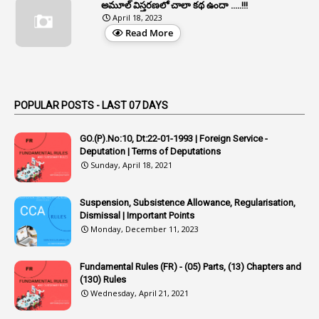
1
Appeal Rules
అమూల్ విస్తరణలో చాలా కథ ఉందా .....!!!
April 18, 2023
1
Appellate Authorities
Read More
1
Appendix
1
Applications
1
Appointed By Transfer
POPULAR POSTS - LAST 07 DAYS
4
Appointing Authorities
GO.(P).No:10, Dt:22-01-1993 | Foreign Service -
1
Appointing Authority
Deputation | Terms of Deputations
Sunday, April 18, 2021
42
Appointments
1
Appoointments
Suspension, Subsistence Allowance, Regularisation,
Dismissal | Important Points
1
Approved Candidates
Monday, December 11, 2023
22
APPSC
Fundamental Rules (FR) - (05) Parts, (13) Chapters and
1
Aprpr
(130) Rules
1
APSRTC
Wednesday, April 21, 2021
1
APVVP