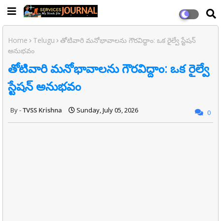
Home
Telugu
తోటివారి మనోభావాలను గౌరవిద్దాం: ఒక రైల్వే స్టేషన్
అనుభవం
తోటివారి మనోభావాలను గౌరవిద్దాం: ఒక రైల్వే
స్టేషన్ అనుభవం
TVSS Krishna
Sunday, July 05, 2026
0