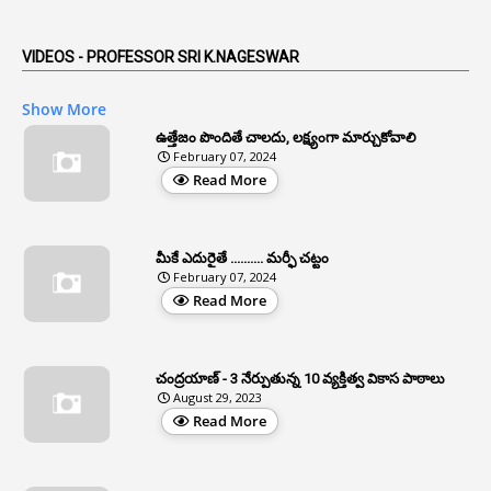
1
Anticipatory Bail
5
AP Reorganization Act
VIDEOS - PROFESSOR SRI K.NAGESWAR
1
APAS
Show More
3
Apat
ఉత్తేజం పొందితే చాలదు, లక్ష్యంగా మార్చుకోవాలి
February 07, 2024
3
Apcos
Read More
2
APCS Act
1
Apfc
మీకే ఎదురైతే .......... మర్ఫీ చట్టం
1
APFS
February 07, 2024
Read More
37
APGLI
1
Apgovernmentholidays
చంద్రయాణ్ - 3 నేర్పుతున్న 10 వ్యక్తిత్వ వికాస పాఠాలు
2
Aphrdi
August 29, 2023
Read More
1
Appe
2
Appeal