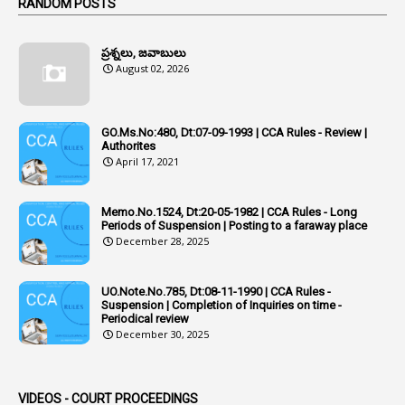
1
RANDOM POSTS
1
Additional Charge
ప్రశ్నలు, జవాబులు
1
Additional Pay
August 02, 2026
1
Address
1
Adequacy
GO.Ms.No:480, Dt:07-09-1993 | CCA Rules - Review |
Authorites
2
Adhoc Promotions
April 17, 2021
6
Adhoc Rules
Memo.No.1524, Dt:20-05-1982 | CCA Rules - Long
1
Admisibility
Periods of Suspension | Posting to a faraway place
December 28, 2025
1
Adoption
3
Adverse Remarks
UO.Note.No.785, Dt:08-11-1990 | CCA Rules -
Suspension | Completion of Inquiries on time -
1
Advertisements
Periodical review
December 30, 2025
2
Advice
1
Aendments
VIDEOS - COURT PROCEEDINGS
1
Affidavits