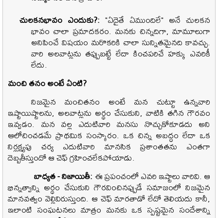
చులకనభావం ఎందుకు
?:
"
ఏదైతే ఏముందిలే" అనే చులకన
భావం చాలా ప్రమాదకరం. మనకు చిన్నదిగా
,
మామూలుగా
అనిపించే విషయం మరొకరికి చాలా సున్నితమైనది కావచ్చు.
వారి అలవాట్లను తప్పుబట్టే లేదా కించపరిచే హక్కు ఎవరికీ
లేదు.
మంచి తనం అంటే ఏంటి
?
నిజమైన మంచితనం అంటే మన చుట్టూ ఉన్నవారి
ఇష్టాయిష్టాలను
,
అలవాట్లను అర్థం చేసుకుని
,
వాటికి తగిన గౌరవం
ఇవ్వడం. మన వల్ల ఎదుటివారి మనసు నొచ్చుకోకూడదు అని
ఆలోచించడమే ప్రాథమిక సంస్కారం. ఒక చిన్న అబద్ధం లేదా ఒక
నిర్లక్ష్యపు చర్య ఎదుటివారి మానసిక ప్రశాంతతను ఎంతగా
దెబ్బతీస్తుందో ఆ చెఫ్ గ్రహించలేకపోయాడు.
బాధ్యత
-
నిజాయితీ
:
ఈ ప్రపంచంలో ఎవరి ఇష్టాలు వారివి. ఆ
భిన్నత్వాన్ని అర్థం చేసుకుని గౌరవించినప్పుడే సమాజంలో నిజమైన
మానవత్వం వెల్లివిరుస్తుంది. ఆ చెఫ్ మారతాడో లేదో తెలియదు కానీ
,
ఇలాంటి సంఘటనలు మాత్రం మనకు ఒక స్పష్టమైన సందేశాన్ని