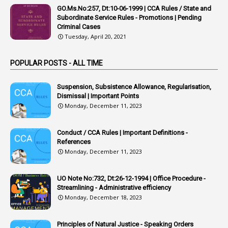
GO.Ms.No:257, Dt:10-06-1999 | CCA Rules / State and
1
Arrear Bills
Subordinate Service Rules - Promotions | Pending
Criminal Cases
1
Arrear Claims
Tuesday, April 20, 2021
3
Arrest
POPULAR POSTS - ALL TIME
1
Article
1
Article 318
Suspension, Subsistence Allowance, Regularisation,
Dismissal | Important Points
1
Article-309
Monday, December 11, 2023
1
Article-311
Conduct / CCA Rules | Important Definitions -
1
Article-351
References
Monday, December 11, 2023
6
Articles
1
Artificail
UO Note No:732, Dt:26-12-1994 | Office Procedure -
Streamlining - Administrative efficiency
1
As A Man Thinketh
Monday, December 18, 2023
2
ASOs
6
Assets
Principles of Natural Justice - Speaking Orders