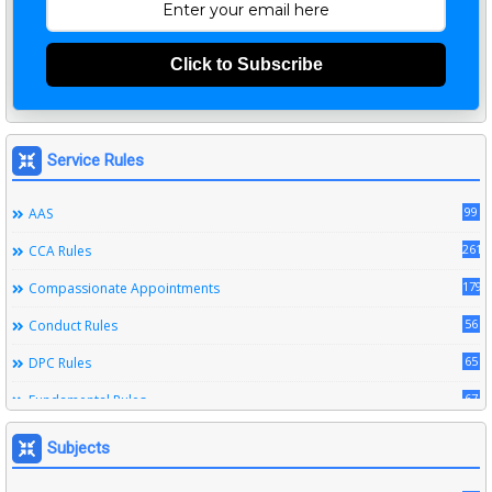
Click to Subscribe
Service Rules
99
AAS
261
CCA Rules
179
Compassionate Appointments
56
Conduct Rules
65
DPC Rules
67
Fundamental Rules
164
Leave Rules
Subjects
20
Ministerial Service Rules