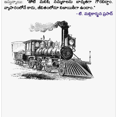
ఇస్తున్నాయి:
"
తోటి మనిషి నమ్మకాలను బాధ్యతగా గౌరవిద్దాం.
వ్యాపారంలోనే కాదు
,
జీవితంలోనూ నిజాయితీగా ఉందాం."
- టి. మల్లికార్జున ప్రసాద్